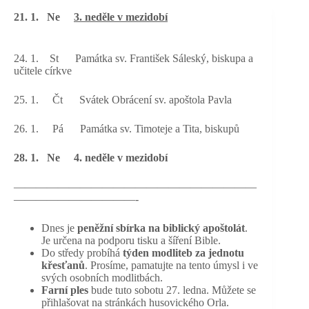
21. 1. Ne
3. neděle v mezidobí
24. 1. St Památka sv. František Sáleský, biskupa a
učitele církve
25. 1. Čt Svátek Obrácení sv. apoštola Pavla
26. 1. Pá Památka sv. Timoteje a Tita, biskupů
28. 1. Ne 4. neděle v mezidobí
——————————————————————
———————————-
Dnes je
peněžní sbírka na biblický apoštolát
.
Je určena na podporu tisku a šíření Bible.
Do středy probíhá
týden modliteb za jednotu
křesťanů
. Prosíme, pamatujte na tento úmysl i ve
svých osobních modlitbách.
Farní ples
bude tuto sobotu 27. ledna. Můžete se
přihlašovat na stránkách husovického Orla.