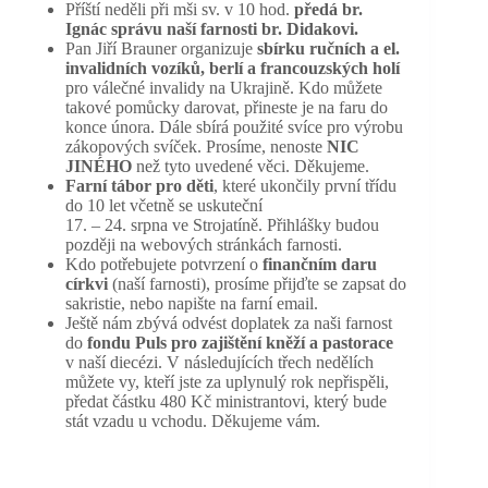
Příští neděli při mši sv. v 10 hod.
předá
br.
Ignác správu naší farnosti br. Didakovi.
Pan Jiří Brauner organizuje
sbírku ručních a el.
invalidních vozíků, berlí a francouzských holí
pro válečné invalidy na Ukrajině. Kdo můžete
takové pomůcky darovat, přineste je na faru do
konce února. Dále sbírá použité svíce pro výrobu
zákopových svíček. Prosíme, nenoste
NIC
JINÉHO
než tyto uvedené věci. Děkujeme.
Farní tábor pro děti
, které ukončily první třídu
do 10 let včetně se uskuteční
17. – 24. srpna ve Strojatíně. Přihlášky budou
později na webových stránkách farnosti.
Kdo potřebujete potvrzení o
finančním daru
církvi
(naší farnosti), prosíme přijďte se zapsat do
sakristie, nebo napište na farní email.
Ještě nám zbývá odvést doplatek za naši farnost
do
fondu Puls pro zajištění kněží a pastorace
v naší diecézi. V následujících třech nedělích
můžete vy, kteří jste za uplynulý rok nepřispěli,
předat částku 480 Kč ministrantovi, který bude
stát vzadu u vchodu. Děkujeme vám.