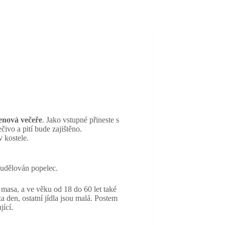
enová večeře
. Jako vstupné přineste s
ivo a pití bude zajištěno.
 kostele.
 udělován popelec.
d masa, a ve věku od 18 do 60 let také
 den, ostatní jídla jsou malá. Postem
jící.