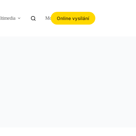
Online vysílání
ltimedia
More