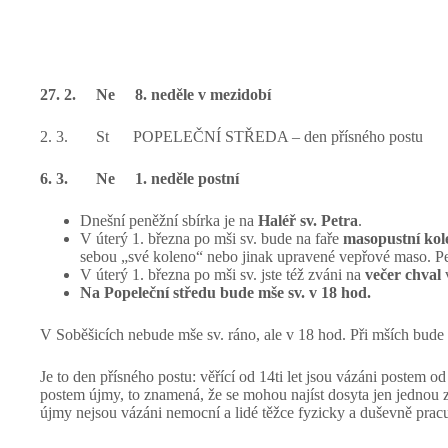
27. 2. Ne 8. neděle v mezidobí
2. 3. St POPELEČNÍ STŘEDA – den přísného postu
6. 3. Ne 1. neděle postní
Dnešní peněžní sbírka je na
Haléř sv. Petra
.
V úterý 1. března po mši sv. bude na faře
masopustní kol
sebou „své koleno“ nebo jinak upravené vepřové maso. Peč
V úterý 1. března po mši sv. jste též zváni na
večer chval
v
Na Popeleční středu bude mše sv. v 18 hod.
V Soběšicích nebude mše sv. ráno, ale v 18 hod. Při mších bude
Je to den přísného postu: věřící od 14ti let jsou vázáni postem o
postem újmy, to znamená, že se mohou najíst dosyta jen jednou za
újmy nejsou vázáni nemocní a lidé těžce fyzicky a duševně pracu