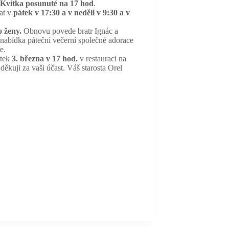
o Kvítka posunuté na 17 hod
.
at v
pátek v 17:30 a v neděli v 9:30 a v
 ženy.
Obnovu povede bratr Ignác a
nabídka páteční večerní společné adorace
e.
rtek
3. března v 17 hod.
v restauraci na
ěkuji za vaši účast. Váš starosta Orel