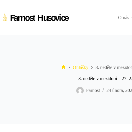
Skip
to
content
O nás
Ohlášky
8. neděle v mezidob
Farnost
Husovice
8. neděle v mezidobí – 27. 2
Farnost
24 února, 20