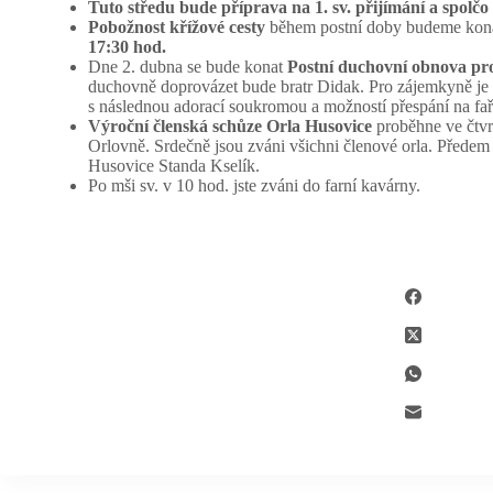
Tuto středu bude příprava na 1. sv. přijímání a spolč
Pobožnost křížové cesty
během postní doby budeme kon
17:30 hod.
Dne 2. dubna se bude konat
Postní duchovní obnova pro
duchovně doprovázet bude bratr Didak. Pro zájemkyně je 
s následnou adorací soukromou a možností přespání na fař
Výroční členská schůze Orla Husovice
proběhne ve čtv
Orlovně. Srdečně jsou zváni všichni členové orla. Předem d
Husovice Standa Kselík.
Po mši sv. v 10 hod. jste zváni do farní kavárny.